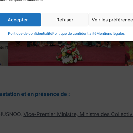
Accepter
Refuser
Voir les préférenc
Politique de confidentialité
Politique de confidentialité
Mentions légales
station et en présence de :
 HUSNOO,
Vice-Premier Ministre, Ministre des Collecti