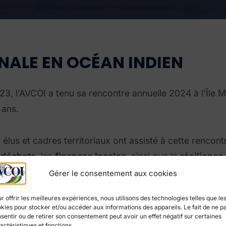
ALE EN OCÉAN INDIEN
, l’AVCOI a tenu sa rencontre annuelle 2024 à l’Île Mau
 ans.
, élus et cadres territoriaux ont assisté à cette renco
 déchets
, les
finances locales
, ainsi que la
résilience 
Gérer le consentement aux cookies
r offrir les meilleures expériences, nous utilisons des technologies telles que le
kies pour stocker et/ou accéder aux informations des appareils. Le fait de ne p
sentir ou de retirer son consentement peut avoir un effet négatif sur certaines
actéristiques et fonctions.