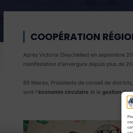
COOPÉRATION RÉGION
Après Victoria (Seychelles) en septembre 2023
manifestation d’envergure depuis plus de 20
89 Maires, Présidents de conseil de districts
sont l’
économie circulaire
et la
gestion des
Pou
coo
con
car