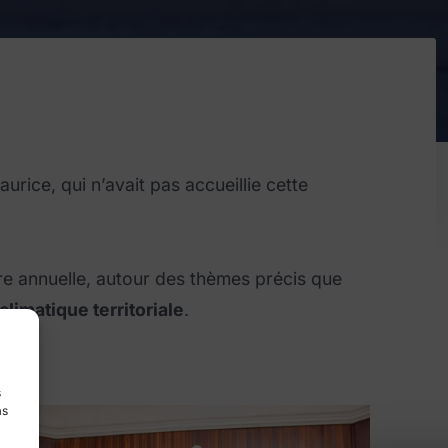
rice, qui n’avait pas accueillie cette
ntre annuelle, autour des thèmes précis que
climatique territoriale
.
s
as