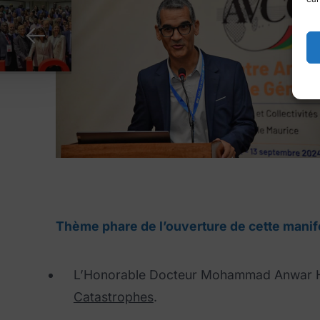
Thème phare de l’ouverture de cette manife
L’Honorable Docteur Mohammad Anwar
Catastrophes
.