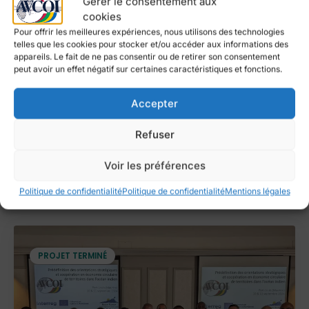
Gérer le consentement aux
cookies
Pour offrir les meilleures expériences, nous utilisons des technologies
telles que les cookies pour stocker et/ou accéder aux informations des
PROTECTION DES OCÉANS
appareils. Le fait de ne pas consentir ou de retirer son consentement
peut avoir un effet négatif sur certaines caractéristiques et fonctions.
Orientations stratégiques et coopération en
Accepter
économie circulaire de territoires dans l’Océan
Indien, au service de la protection des océans
Refuser
Continuer à lire
"Protection des Océans
"
Voir les préférences
Politique de confidentialité
Politique de confidentialité
Mentions légales
PROJET TERMINÉ