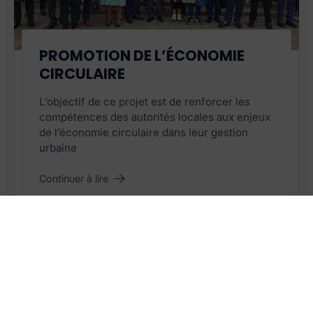
PROJET TERMINÉ
PROMOTION DE L’ÉCONOMIE
CIRCULAIRE
L’objectif de ce projet est de renforcer les
compétences des autorités locales aux enjeux
de l’économie circulaire dans leur gestion
urbaine
Continuer à lire
"Promotion de l’Économie circulaire
"