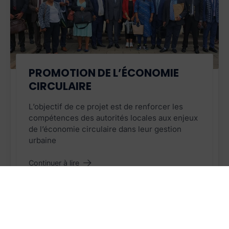
PROJET TERMINÉ
PROMOTION DE L’ÉCONOMIE
CIRCULAIRE
L’objectif de ce projet est de renforcer les
compétences des autorités locales aux enjeux
de l’économie circulaire dans leur gestion
urbaine
Continuer à lire
"Promotion de l’Économie circulaire
"