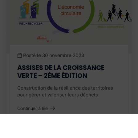
Posté le
30 novembre 2023
ASSISES DE LA CROISSANCE
VERTE – 2ÈME ÉDITION
Construction de la résilience des territoires
pour gérer et valoriser leurs déchets
Continuer à lire
"Assises de la Croissance Verte – 2ème édition"