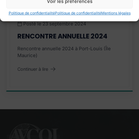
Voir les préférences
Politique de confidentialité
Politique de confidentialité
Mentions légales
Posté le
23 septembre 2024
RENCONTRE ANNUELLE 2024
Rencontre annuelle 2024 à Port-Louis (Île
Maurice)
Continuer à lire
"Rencontre annuelle 2024"