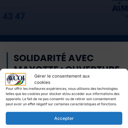
SOLIDARITÉ AVEC
MAYOTTE : OUVERTURE
Gérer le consentement aux
DU FONDS D’URGENCE
cookies
Pour offrir les meilleures expériences, nous utilisons des technologies
telles que les cookies pour stocker et/ou accéder aux informations des
L’Association Internationale des Maires
appareils. Le fait de ne pas consentir ou de retirer son consentement
peut avoir un effet négatif sur certaines caractéristiques et fonctions.
Francophones ouvre son Fonds d’urgence et
appelle ses membres à y contribuer à travers
Accepter
des dons. Les financements mobilisés