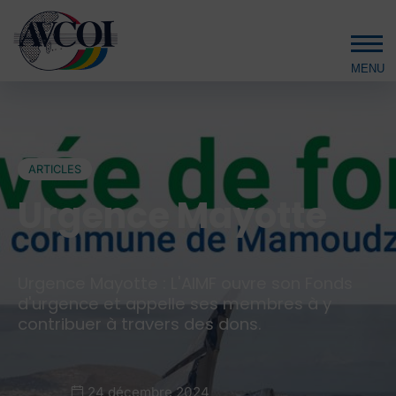
Aller au contenu principal
ARTICLES
Urgence Mayotte
Urgence Mayotte : L'AIMF ouvre son Fonds
d'urgence et appelle ses membres à y
contribuer à travers des dons.
24 décembre 2024