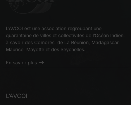
L’AVCOI est une association regroupant une
quarantaine de villes et collectivités de l’Océan Indien,
à savoir des Comores, de La Réunion, Madagascar,
Maurice, Mayotte et des Seychelles.
En savoir plus
L’AVCOI
Valeurs
Le Bureau
Les Membres