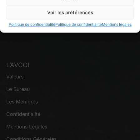
quarantaine de villes et collectivités de l’Océan Indien,
à savoir des Comores, de La Réunion, Madagascar,
Voir les préférences
Maurice, Mayotte et des Seychelles.
Politique de confidentialité
Politique de confidentialité
Mentions légales
En savoir plus
L’AVCOI
Valeurs
Le Bureau
Les Membres
Confidentialité
Mentions Légales
Conditions Générales