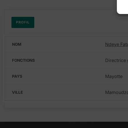
PROFIL
Ndeye Fa
NOM
Directrice 
FONCTIONS
Mayotte
PAYS
Mamoudz
VILLE