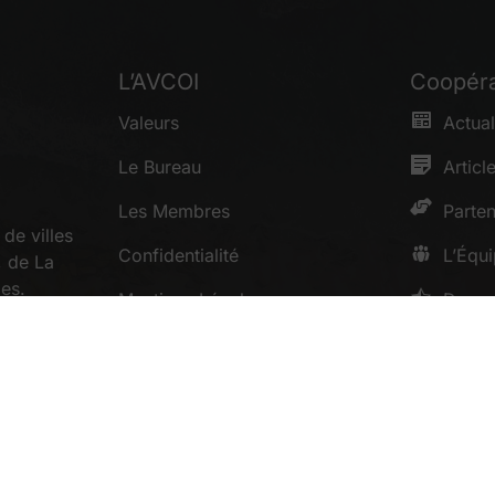
L’AVCOI
Coopéra
Valeurs
Actual
Le Bureau
Articl
Les Membres
Parten
de villes
Confidentialité
L’Équ
, de La
es.
Mentions Légales
Donne
Conditions Générales