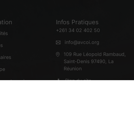
tion
Infos Pratiques
+261 34 02 402 50
ités
info@avcoi.org
es
109 Rue Léopold Rambaud,
aires
Saint-Denis 97490, La
Réunion
ipe
Plan du site
z votre avis