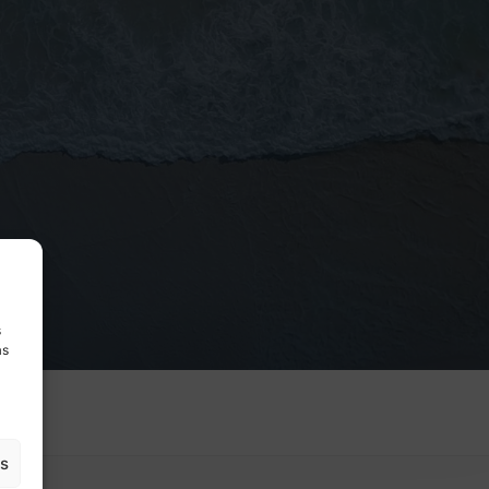
s
as
es