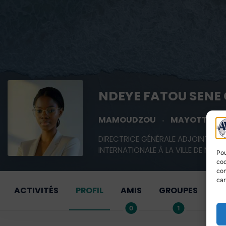
NDEYE FATOU SENE
MAMOUDZOU
MAYOTTE
DIRECTRICE GÉNÉRALE ADJOINTE ACT
INTERNATIONALE À LA VILLE DE MA
Pou
coo
con
car
ACTIVITÉS
PROFIL
AMIS
GROUPES
D
0
1