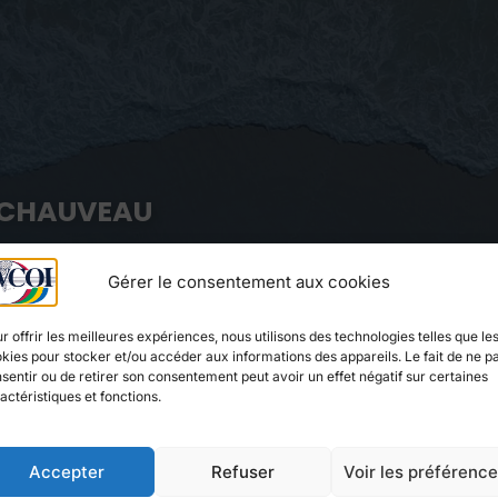
 CHAUVEAU
Gérer le consentement aux cookies
ION TERRITORIALE ET
MOUDZOU.
r offrir les meilleures expériences, nous utilisons des technologies telles que le
kies pour stocker et/ou accéder aux informations des appareils. Le fait de ne p
sentir ou de retirer son consentement peut avoir un effet négatif sur certaines
actéristiques et fonctions.
OCUMENTS
MEDIA
0
Accepter
Refuser
Voir les préférenc