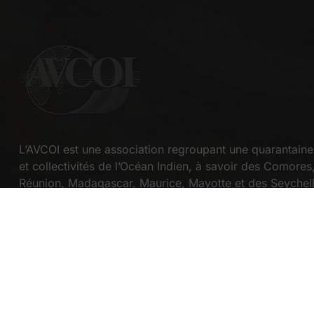
L’AVCOI est une association regroupant une quarantaine 
et collectivités de l’Océan Indien, à savoir des Comores
Réunion, Madagascar, Maurice, Mayotte et des Seychell
En savoir plus