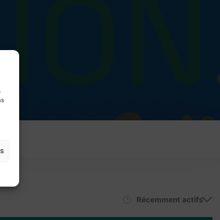
s
as
es
Trier par: