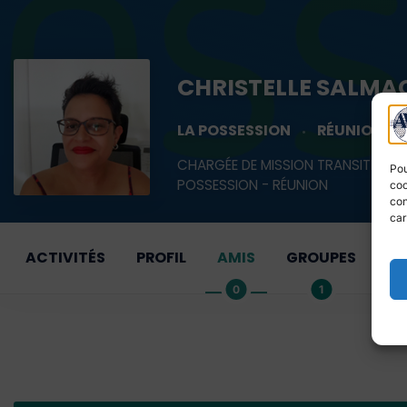
CHRISTELLE SALMA
LA POSSESSION
RÉUNION
CHARGÉE DE MISSION TRANSITION 
Pou
POSSESSION - RÉUNION
coo
con
car
ACTIVITÉS
PROFIL
AMIS
GROUPES
D
0
1