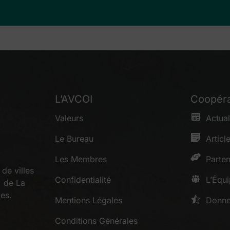
L’AVCOI
Coopéra
Valeurs
Actual
Le Bureau
Articl
Les Membres
Parten
de villes
Confidentialité
L’Équ
, de La
es.
Mentions Légales
Donne
Conditions Générales