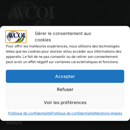
Gérer le consentement aux
cookies
L’AVCOI est une association regroupant une
Pour offrir les meilleures expériences, nous utilisons des technologies
quarantaine de villes et collectivités de l’Océan Indien,
telles que les cookies pour stocker et/ou accéder aux informations des
appareils. Le fait de ne pas consentir ou de retirer son consentement
à savoir des Comores, de La Réunion, Madagascar,
peut avoir un effet négatif sur certaines caractéristiques et fonctions.
Maurice, Mayotte et des Seychelles.
Accepter
En savoir plus
Refuser
Voir les préférences
L’AVCOI
Politique de confidentialité
Politique de confidentialité
Mentions légales
Valeurs