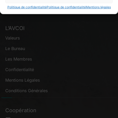
Politique de confidentialité
Politique de confidentialité
Mentions légales
L’AVCOI
Valeurs
Le Bureau
Les Membres
Confidentialité
Mentions Légales
Conditions Générales
Coopération