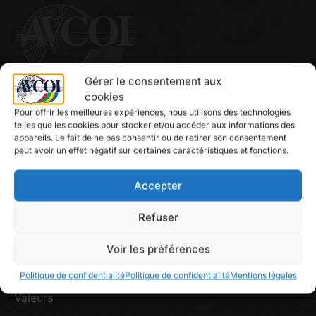
Gérer le consentement aux
cookies
L’AVCOI est une association regroupant une
Pour offrir les meilleures expériences, nous utilisons des technologies
quarantaine de villes et collectivités de l’Océan Indien,
telles que les cookies pour stocker et/ou accéder aux informations des
appareils. Le fait de ne pas consentir ou de retirer son consentement
à savoir des Comores, de La Réunion, Madagascar,
peut avoir un effet négatif sur certaines caractéristiques et fonctions.
Maurice, Mayotte et des Seychelles.
Accepter
En savoir plus
Refuser
Voir les préférences
L’AVCOI
Politique de confidentialité
Politique de confidentialité
Mentions légales
Valeurs